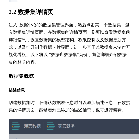
2.2 数据集详情页
进入“数据中心”的数据集管理界面，然后点击某一个数据集，进
入数据集详情页面。在数据集的详情页面，您可以查看数据集的
详细信息，设置数据集的模型结构、权限控制以及数据更新方
式，以及打开制作数据卡片界面，进一步基于该数据集来制作可
视化看板。以下将以 “数据库数据集”为例，向您详细介绍数据
集的相关内容。
数据集概览
描述信息
创建数据集时，在确认数据表信息时可以添加描述信息；在数据
集的详情页面，能够看到已添加的描述信息，也可进行编辑。