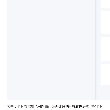
其中，卡片数据集也可以由已经创建好的可视化图表类型的卡片