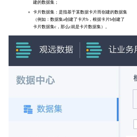
建的数据集；
卡片数据集：是指基于某数据卡片而创建的数据集
（例如：数据集a创建了卡片b，根据卡片b创建了
卡片数据集c，那么c就是卡片数据集）。