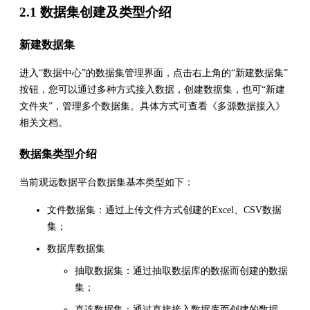
2.1 数据集创建及类型介绍
新建数据集
进入“数据中心”的数据集管理界面，点击右上角的“新建数据集”
按钮，您可以通过多种方式接入数据，创建数据集，也可“新建
文件夹”，管理多个数据集。具体方式可查看《多源数据接入》
相关文档。
数据集类型介绍
当前观远数据平台数据集基本类型如下：
文件数据集：通过上传文件方式创建的Excel、CSV数据
集；
数据库数据集
抽取数据集：通过抽取数据库的数据而创建的数据
集；
直连数据集：通过直接接入数据库而创建的数据