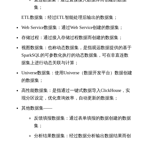
集；
ETL数据集：经过ETL智能处理后输出的数据集；
Web Service数据集：通过Web Service创建的数据集；
存储过程：通过接入存储过程数据而创建的数据集；
视图数据集：也称动态数据集，是指观远数据提供的基于
SparkSQL的可参数化执行的动态数据集，可在非直连数
据集上进行动态关联与计算；
Universe数据集：使用Universe（数据开发平台）数据创建
的数据集；
高性能数据集：是指通过一键式数据导入ClickHouse，实
现分区设定，优化查询效率，自动更新的数据集；
其他数据集——
反馈填报数据集：通过表单填报的数据创建的数据
集；
分析结果数据集：经过数据分析输出数据结果而创