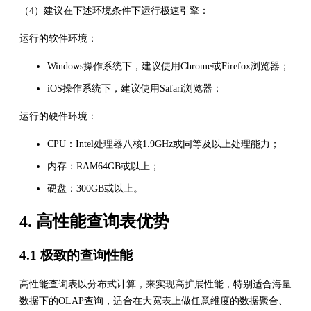
（4）建议在下述环境条件下运行极速引擎：
运行的软件环境：
Windows操作系统下，建议使用Chrome或Firefox浏览器；
iOS操作系统下，建议使用Safari浏览器；
运行的硬件环境：
CPU：Intel处理器八核1.9GHz或同等及以上处理能力；
内存：RAM64GB或以上；
硬盘：300GB或以上。
4. 高性能查询表优势
4.1 极致的查询性能
高性能查询表以分布式计算，来实现高扩展性能，特别适合海量
数据下的OLAP查询，适合在大宽表上做任意维度的数据聚合、