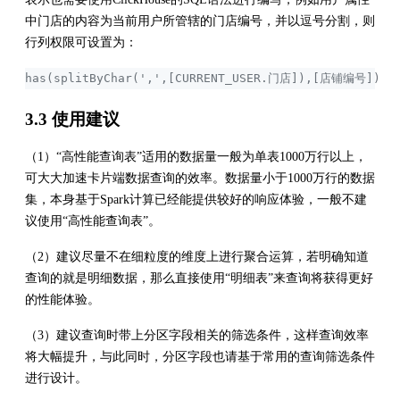
中门店的内容为当前用户所管辖的门店编号，并以逗号分割，则
行列权限可设置为：
has(splitByChar(',',[CURRENT_USER.门店]),[店铺编号])
3.3 使用建议
（1）“高性能查询表”适用的数据量一般为单表1000万行以上，
可大大加速卡片端数据查询的效率。数据量小于1000万行的数据
集，本身基于Spark计算已经能提供较好的响应体验，一般不建
议使用“高性能查询表”。
（2）建议尽量不在细粒度的维度上进行聚合运算，若明确知道
查询的就是明细数据，那么直接使用“明细表”来查询将获得更好
的性能体验。
（3）建议查询时带上分区字段相关的筛选条件，这样查询效率
将大幅提升，与此同时，分区字段也请基于常用的查询筛选条件
进行设计。