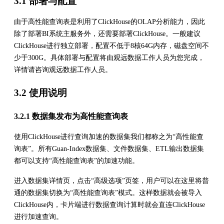
3.1 部署与配置
由于高性能查询表是利用了ClickHouse的OLAP分析能力，因此
除了部署BI系统主服务外，还需要部署ClickHouse。一般建议
ClickHouse进行独立部署，配置不低于8核64G内存，磁盘空间不
少于300G。具体部署与配置将由观远数据工作人员为您完成，
详情请咨询观远数据工作人员。
3.2 使用说明
3.2.1 数据集发布为高性能查询表
使用ClickHouse进行查询加速的数据集我们都称之为“高性能查
询表”。所有Guan-Index数据集、文件数据集、ETL输出数据集
都可以支持“高性能查询表”的加速功能。
进入数据集详情页，点击“高级选项”页签，用户可以在这里将普
通的数据集切换为“高性能查询表”模式。这样数据就会被导入
ClickHouse内，卡片端进行数据查询计算时就会直连ClickHouse
进行加速查询。