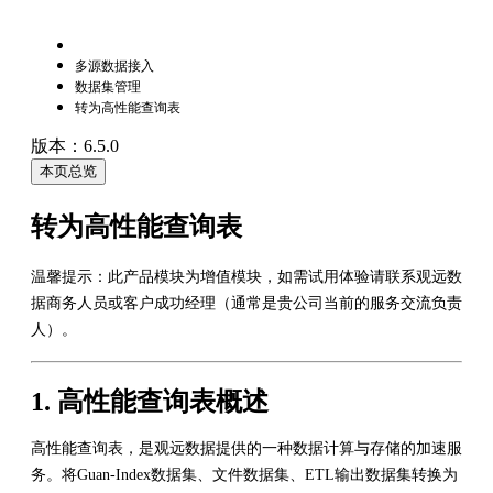
多源数据接入
数据集管理
转为高性能查询表
版本：6.5.0
本页总览
转为高性能查询表
温馨提示：此产品模块为增值模块，如需试用体验请联系观远数
据商务人员或客户成功经理（通常是贵公司当前的服务交流负责
人）。
1. 高性能查询表概述
高性能查询表，是观远数据提供的一种数据计算与存储的加速服
务。将Guan-Index数据集、文件数据集、ETL输出数据集转换为