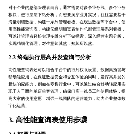
对于企业的总部管理者而言，通常需要对多条业务线、多个业务
板块，进行层层下钻分析，而想要洞穿业务实况，往往需要基于
海量明细数据，构建一系列管理看板。在观远数据BI平台中，使
用高性能查询表，构建亿级明细宽表制作总部管理层系列看板，
可以让管理者轻松实现多维分析下钻探索，深入经营主题分析，
实现精细化管理，对生意知其然，知其所以然。
2.3 终端执行层高并发查询与分析
高性能查询表还可以结合平台中的行列权限设置、数据集预警与
移动轻应用，在保证数据安全和交互体验的同时，发挥高并发的
极快响应能力，例如在零售行业中，可以通过结合移动轻应用实
现千人千面的单店单客管理，确保门店一线员工的使用体验，提
高大家的使用意愿，增强一线团队的运营能力，助力企业整体数
字化运营。
3. 高性能查询表使用步骤