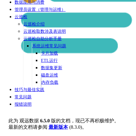
数据应用与消费
管理员设置（管理与运维）
云巡检
云巡检介绍
云巡检取数涉及表说明
云巡检自助分析手册
系统运维常见问题
卡片加载
ETL运行
数据集更新
磁盘运维
内存负载
技巧与最佳实践
常见问题
报错说明
此为
观远数据
6.5.0
版的文档，现已不再积极维护。
最新的文档请参阅
最新版本
(
8.3.0
)。