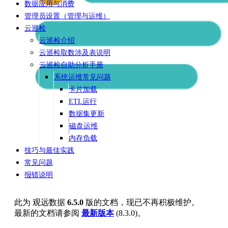
数据应用与消费
管理员设置（管理与运维）
云巡检
云巡检介绍
云巡检取数涉及表说明
云巡检自助分析手册
系统运维常见问题
卡片加载
ETL运行
数据集更新
磁盘运维
内存负载
技巧与最佳实践
常见问题
报错说明
此为
观远数据
6.5.0
版的文档，现已不再积极维护。
最新的文档请参阅
最新版本
(
8.3.0
)。