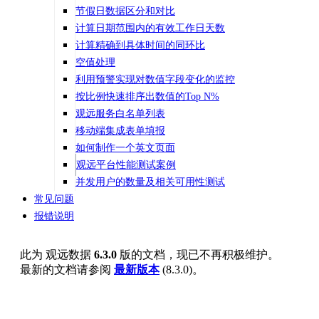
节假日数据区分和对比
计算日期范围内的有效工作日天数
计算精确到具体时间的同环比
空值处理
利用预警实现对数值字段变化的监控
按比例快速排序出数值的Top N%
观远服务白名单列表
移动端集成表单填报
如何制作一个英文页面
观远平台性能测试案例
并发用户的数量及相关可用性测试
常见问题
报错说明
此为
观远数据
6.3.0
版的文档，现已不再积极维护。
最新的文档请参阅
最新版本
(
8.3.0
)。