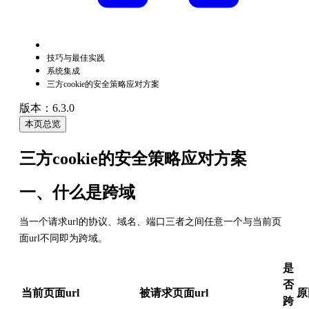
技巧与最佳实践
系统集成
三方cookie的安全策略应对方案
版本：6.3.0
本页总览
三方cookie的安全策略应对方案
一、什么是跨域
当一个请求url的协议、域名、端口三者之间任意一个与当前页
面url不同即为跨域。
是
否
当前页面url
被请求页面url
原
跨