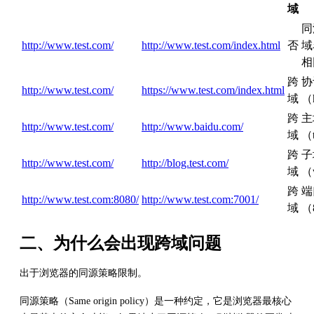
域
同
http://www.test.com/
http://www.test.com/index.html
否
域
相
跨
协
http://www.test.com/
https://www.test.com/index.html
域
（h
跨
主
http://www.test.com/
http://www.baidu.com/
域
（t
跨
子
http://www.test.com/
http://blog.test.com/
域
（
跨
端
http://www.test.com:8080/
http://www.test.com:7001/
域
（
二、为什么会出现跨域问题
出于浏览器的同源策略限制。
同源策略（Same origin policy）是一种约定，它是浏览器最核心