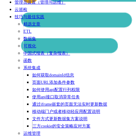
管理员设置（管理与运维）
云巡检
技巧与最佳实践
精选文章
ETL
数据集
可视化
中国式报表（复杂报表）
函数
系统集成
如何获取domainId信息
页面URL添加条件参数
如何使用api配置行列权限
使用api接口取消异常任务
通过iframe嵌套的页面无法实时更新数据
移动端门户或者移动轻应用配置说明
文件方式更新数据集方案说明
三方cookie的安全策略应对方案
运维管理