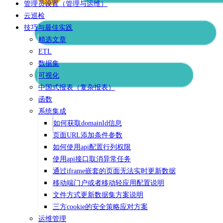
管理员设置（管理与运维）
云巡检
技巧与最佳实践
精选文章
ETL
数据集
可视化
中国式报表（复杂报表）
函数
系统集成
如何获取domainId信息
页面URL添加条件参数
如何使用api配置行列权限
使用api接口取消异常任务
通过iframe嵌套的页面无法实时更新数据
移动端门户或者移动轻应用配置说明
文件方式更新数据集方案说明
三方cookie的安全策略应对方案
运维管理