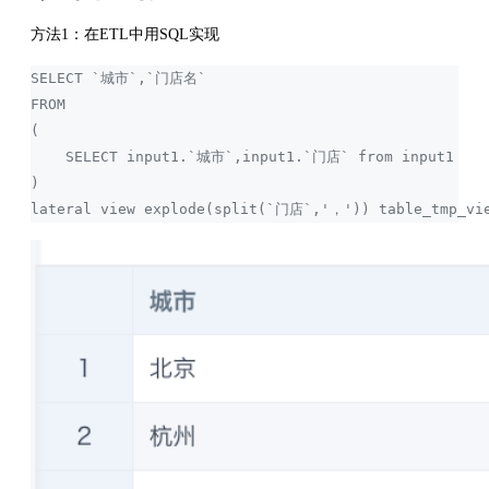
方法1：在ETL中用SQL实现
SELECT `城市`,`门店名` 
FROM
( 
    SELECT input1.`城市`,input1.`门店` from input1 
) 
lateral view explode(split(`门店`,'，')) table_tmp_v