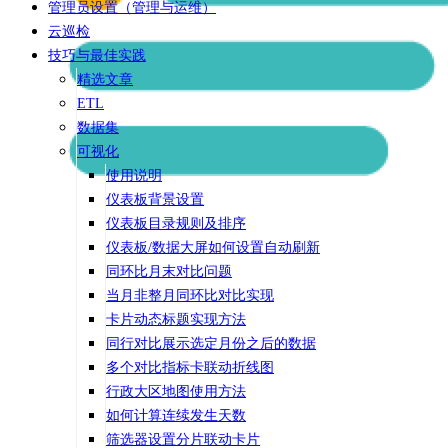
管理员设置（管理与运维）
云巡检
技巧与最佳实践
精选文章
ETL
数据集
可视化
使用说明
仪表板背景设置
仪表板目录规则及排序
仪表板/数据大屏如何设置自动刷新
同环比月末对比问题
当月非整月同环比对比实现
卡片动态标题实现方法
同行对比展示选定月份之后的数据
多个对比指标卡联动折线图
行政大区地图使用方法
如何计算连续发生天数
筛选器设置分片联动卡片