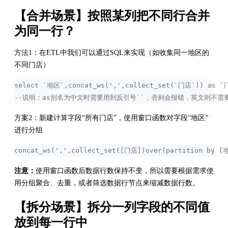
【合并场景】按照某列把不同行合并
为同一行？
方法1：在ETL中我们可以通过SQL来实现（如收集同一地区的
不同门店）
select `地区`,concat_ws(',',collect_set(`门店`)) as `
--说明：as别名为中文时需要用到反引号``，否则会报错，英文则不需
方案2：新建计算字段“所有门店”，使用窗口函数对字段“地区”
进行分组
concat_ws(',',collect_set([门店])over(partition by [
注意：
使用窗口函数后数据行数保持不变，所以需要根据需求使
用分组聚合、去重，或者筛选数据行节点来缩减数据行数。
【拆分场景】拆分一列字段的不同值
放到每一行中