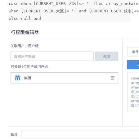
case when [CURRENT_USER.大区]<> '' then array_contai
when [CURRENT_USER.大区]= '' and [CURRENT_USER.城市]<>
else null end