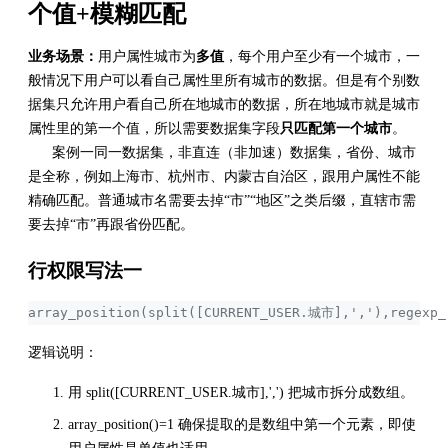
个值+模糊匹配
业务场景：
用户属性城市为
多值
，每个用户至少有一个城市，一
般情况下用户可以看自己属性里所有城市的数据。但是有个别数
据集只允许用户看自己所在地城市的数据，所在地城市就是城市
属性里的第一个值，所以需要数据集字段
只匹配第一个城市
。
案例一同一数据集，非直连（非加速）数据集，省份、城市
是全称，例如上海市、杭州市、内蒙古自治区，跟用户属性不能
精确匹配。普通城市名需要去掉“市”“地区”之类后缀，直辖市需
要去掉“市”再跟省份匹配。
行权限写法一
array_position(split([CURRENT_USER.城市],','),regex
逻辑说明：
用 split([CURRENT_USER.城市],',') 把城市拆分成数组。
array_position()=1 确保提取的是数组中第一个元素，即使