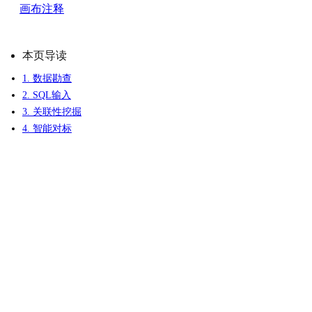
画布注释
本页导读
1. 数据勘查
2. SQL输入
3. 关联性挖掘
4. 智能对标