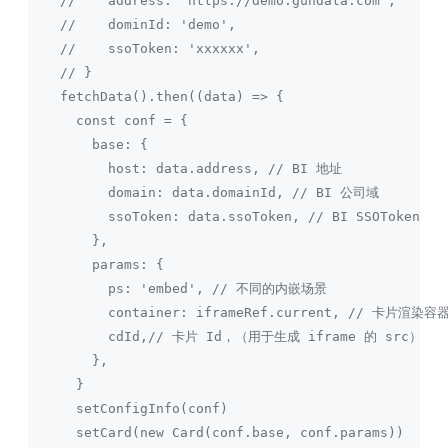
    //    address: 'https://demo.gundata.com',
    //    dominId: 'demo',
    //    ssoToken: 'xxxxxx',
    // }
    fetchData().then((data) => {
      const conf = {
        base: {
          host: data.address, // BI 地址
          domain: data.domainId, // BI 公司域
          ssoToken: data.ssoToken, // BI SSOToken
        },
        params: {
          ps: 'embed', // 不同的内嵌场景
          container: iframeRef.current, // 卡片渲染容
          cdId,// 卡片 Id，（用于生成 iframe 的 src）
        },
      }
      setConfigInfo(conf)
      setCard(new Card(conf.base, conf.params))