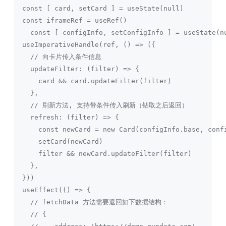
  const [ card, setCard ] = useState(null)
  const iframeRef = useRef()
    const [ configInfo, setConfigInfo ] = useState(n
  useImperativeHandle(ref, () => ({
    // 向卡片传入条件信息
    updateFilter: (filter) => {
      card && card.updateFilter(filter)
    },
    // 刷新方法, 支持带条件传入刷新（钻取之后返回）
    refresh: (filter) => {
      const newCard = new Card(configInfo.base, conf
      setCard(newCard)
      filter && newCard.updateFilter(filter)
    },
  }))
  useEffect(() => {
    // fetchData 方法需要返回如下数据结构：
    // {