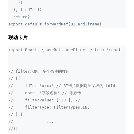
    })
  }, [ cdId ])
  return}
export default forwardRef(BICardIframe)
联动卡片
import React, { useRef, useEffect } from 'react'
// filter示例, 多个条件的数组
// [{
//     fdId: 'xxxx',// BI卡片数据对应字段的 fdId
//     name: '字段名称',// 非必传
//     filterValue: ['20'], // 
//     filterType: FilterTypes.IN,
// },{
//		...
//}]