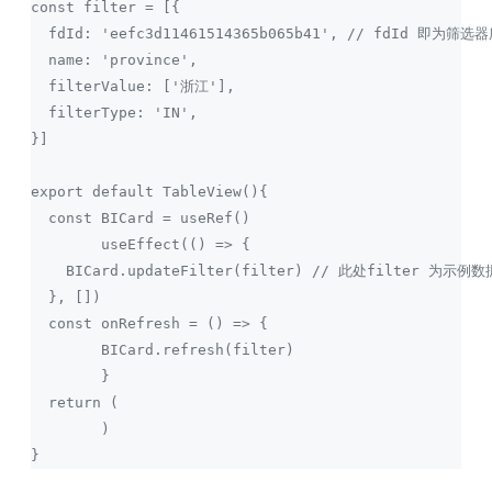
const filter = [{
  fdId: 'eefc3d11461514365b065b41', // fdId 即
  name: 'province',
  filterValue: ['浙江'],
  filterType: 'IN',
}]
export default TableView(){
  const BICard = useRef()
	useEffect(() => {
    BICard.updateFilter(filter) // 此处filter
  }, [])
  const onRefresh = () => {
  	BICard.refresh(filter)
	}
  return (
    	)
}