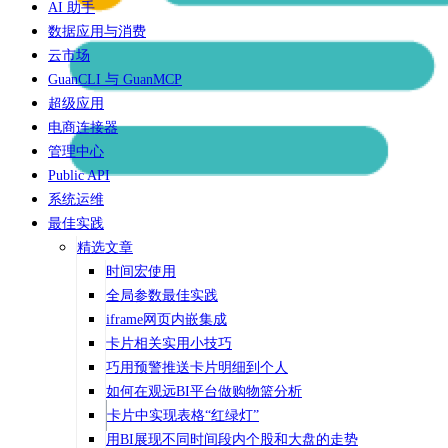
AI 助手
数据应用与消费
云市场
GuanCLI 与 GuanMCP
超级应用
电商连接器
管理中心
Public API
系统运维
最佳实践
精选文章
时间宏使用
全局参数最佳实践
iframe网页内嵌集成
卡片相关实用小技巧
巧用预警推送卡片明细到个人
如何在观远BI平台做购物篮分析
卡片中实现表格“红绿灯”
用BI展现不同时间段内个股和大盘的走势