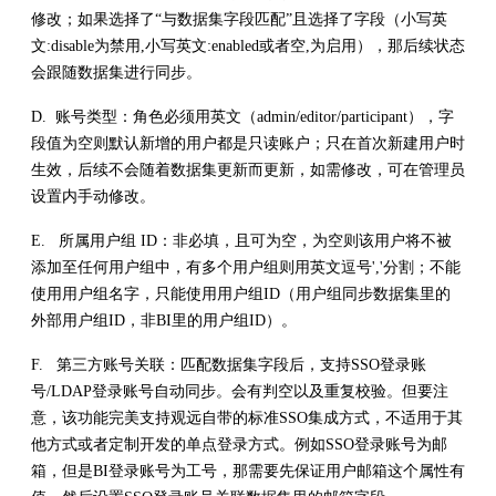
修改；如果选择了“与数据集字段匹配”且选择了字段（小写英
文:disable为禁用,小写英文:enabled或者空,为启用），那后续状态
会跟随数据集进行同步。
D. 账号类型：角色必须用英文（admin/editor/participant），字
段值为空则默认新增的用户都是只读账户；只在首次新建用户时
生效，后续不会随着数据集更新而更新，如需修改，可在管理员
设置内手动修改。
E. 所属用户组 ID：非必填，且可为空，为空则该用户将不被
添加至任何用户组中，有多个用户组则用英文逗号','分割；不能
使用用户组名字，只能使用用户组ID（用户组同步数据集里的
外部用户组ID，非BI里的用户组ID）。
F. 第三方账号关联：匹配数据集字段后，支持SSO登录账
号/LDAP登录账号自动同步。会有判空以及重复校验。但要注
意，该功能完美支持观远自带的标准SSO集成方式，不适用于其
他方式或者定制开发的单点登录方式。例如SSO登录账号为邮
箱，但是BI登录账号为工号，那需要先保证用户邮箱这个属性有