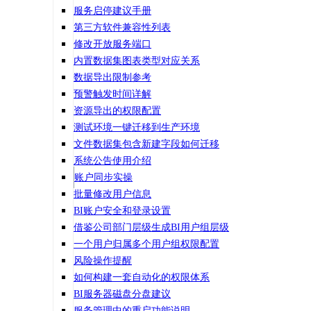
服务启停建议手册
第三方软件兼容性列表
修改开放服务端口
内置数据集图表类型对应关系
数据导出限制参考
预警触发时间详解
资源导出的权限配置
测试环境一键迁移到生产环境
文件数据集包含新建字段如何迁移
系统公告使用介绍
账户同步实操
批量修改用户信息
BI账户安全和登录设置
借鉴公司部门层级生成BI用户组层级
一个用户归属多个用户组权限配置
风险操作提醒
如何构建一套自动化的权限体系
BI服务器磁盘分盘建议
服务管理中的重启功能说明