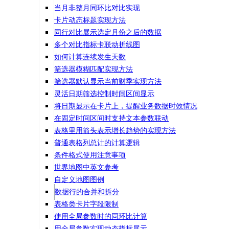
当月非整月同环比对比实现
卡片动态标题实现方法
同行对比展示选定月份之后的数据
多个对比指标卡联动折线图
如何计算连续发生天数
筛选器模糊匹配实现方法
筛选器默认显示当前财季实现方法
灵活日期筛选控制时间区间显示
将日期显示在卡片上，提醒业务数据时效情况
在固定时间区间时支持文本参数联动
表格里用箭头表示增长趋势的实现方法
普通表格列总计的计算逻辑
条件格式使用注意事项
世界地图中英文参考
自定义地图图例
数据行的合并和拆分
表格类卡片字段限制
使用全局参数时的同环比计算
用全局参数实现动态指标展示