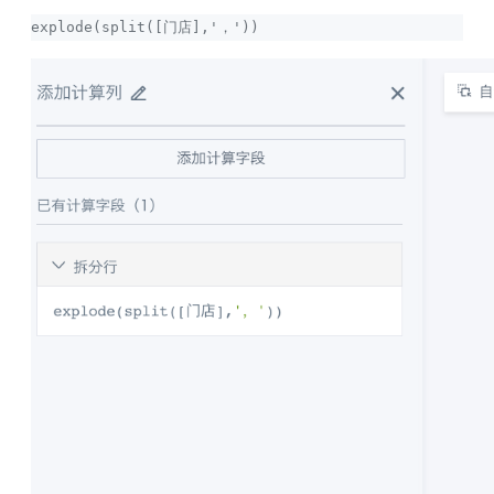
explode(split([门店],'，'))