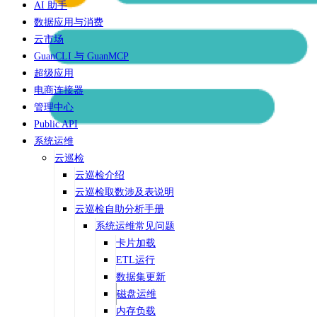
AI 助手
数据应用与消费
云市场
GuanCLI 与 GuanMCP
超级应用
电商连接器
管理中心
Public API
系统运维
云巡检
云巡检介绍
云巡检取数涉及表说明
云巡检自助分析手册
系统运维常见问题
卡片加载
ETL运行
数据集更新
磁盘运维
内存负载